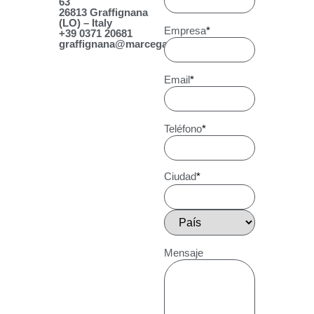
63
26813 Graffignana
(LO) – Italy
Empresa
*
+39 0371 20681
graffignana@marcegaglia.com
Email
*
Teléfono
*
Ciudad
*
Mensaje