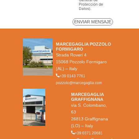
Protección de
Datos).
MARCEGAGLIA POZZOLO
FORMIGARO
Strada Roveri 4
15068 Pozzolo Formigaro
(AL) – Italy
+39 0143 7761
pozzolo@marcegaglia.com
MARCEGAGLIA
GRAFFIGNANA
via S. Colombano,
63
26813 Graffignana
(LO) – Italy
+39 0371 20681