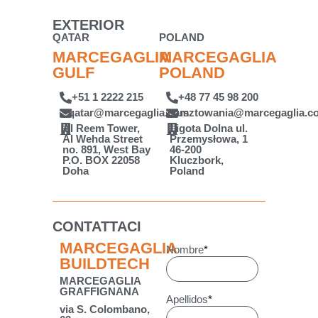
EXTERIOR
QATAR
POLAND
MARCEGAGLIA
MARCEGAGLIA
GULF
POLAND
+51 1 2222 215
+48 77 45 98 200
qatar@marcegaglia.com
rusztowania@marcegaglia.c
Al Reem Tower,
Ligota Dolna ul.
Al Wehda Street
Przemysłowa, 1
no. 891, West Bay
46-200
P.O. BOX 22058
Kluczbork,
Doha
Poland
CONTATTACI
MARCEGAGLIA
Nombre
*
BUILDTECH
MARCEGAGLIA
GRAFFIGNANA
Apellidos
*
via S. Colombano,