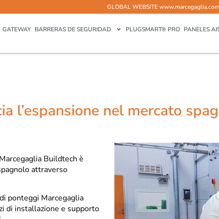
GLOBAL WEBSITE
www.marcegaglia.co
GATEWAY
BARRERAS DE SEGURIDAD
PLUGSMART® PRO
PANELES AI
a l’espansione nel mercato spagn
, Marcegaglia Buildtech è
spagnolo attraverso
 di ponteggi Marcegaglia
i di installazione e supporto