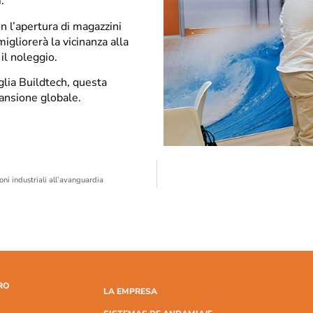
.
 l’apertura di magazzini
igliorerà la vicinanza alla
 il noleggio.
lia Buildtech, questa
ansione globale.
ni industriali all’avanguardia
RO
LA EMPRESA