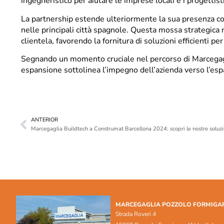
ingegneristico per aiutare le imprese locali e i progettisti
La partnership estende ulteriormente la sua presenza con
nelle principali città spagnole. Questa mossa strategica m
clientela, favorendo la fornitura di soluzioni efficienti per
Segnando un momento cruciale nel percorso di Marcegag
espansione sottolinea l’impegno dell’azienda verso l’esp
ANTERIOR
Marcegaglia Buildtech a Construmat Barcellona 2024: scopri le nostre soluzio
MARCEGAGLIA POZZOLO FORMIGA
Strada Roveri 4