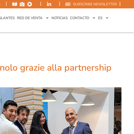
|
|
|
|
m
SUBSCRIBE NEWSLETTER
SLANTES
RED DE VENTA
NOTICIAS
CONTACTO
ES
olo grazie alla partnership