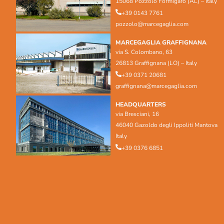
15068 Pozzolo Formigaro (AL) – Italy
+39 0143 7761
pozzolo@marcegaglia.com
MARCEGAGLIA GRAFFIGNANA
via S. Colombano, 63
26813 Graffignana (LO) – Italy
+39 0371 20681
graffignana@marcegaglia.com
HEADQUARTERS
via Bresciani, 16
46040 Gazoldo degli Ippoliti Mantova
Italy
+39 0376 6851