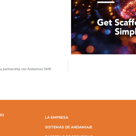
lla partnership con Andamios SM8
RO
LA EMPRESA
SISTEMAS DE ANDAMIAJE