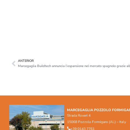
ANTERIOR
Marcegaglia Buildtech annuncia l’espansione nel mercato spagnolo grazie a
MARCEGAGLIA POZZOLO FORMIGA
Strada Roveri 4
15068 Pozzolo Formigaro (AL) – Italy
+39 0143 7761