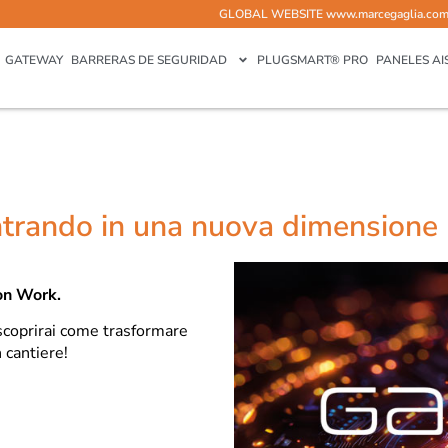
GLOBAL WEBSITE
www.marcegaglia.co
GATEWAY
BARRERAS DE SEGURIDAD
PLUGSMART® PRO
PANELES AI
ntrando in una nuova dimensione
on Work.
scoprirai come trasformare
 cantiere!