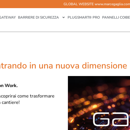
GLOBAL WEBSITE
www.marcegaglia.co
GATEWAY
BARRIERE DI SICUREZZA
PLUGSMART® PRO
PANNELLI COIBE
ntrando in una nuova dimensione
on Work.
scoprirai come trasformare
 cantiere!