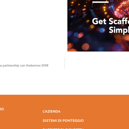
lla partnership con Andamios SM8
RO
L’AZIENDA
SISTEMI DI PONTEGGIO