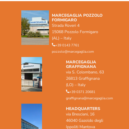
MARCEGAGLIA POZZOLO
FORMIGARO
Strada Roveri 4
15068 Pozzolo Formigaro
(AL) – Italy
+39 0143 7761
pozzolo@marcegaglia.com
MARCEGAGLIA
GRAFFIGNANA
via S. Colombano, 63
26813 Graffignana
(LO) – Italy
+39 0371 20681
graffignana@marcegaglia.com
HEADQUARTERS
via Bresciani, 16
46040 Gazoldo degli
Ippoliti Mantova