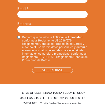
Email
*
Empresa
Declaro que he leído la
Política de Privacidad
Privacy
*
conforme al Reglamento UE 2016/679
(Reglamento General de Protección de Datos) y
autorizo el uso de mis datos personales y autorizo
el uso de mis datos personales para el envío de
información comercial y promocional conforme al
Reglamento UE 2016/679 (Reglamento General de
Protección de Datos).
TERMS OF USE
|
PRIVACY POLICY
|
COOKIE POLICY
MARCEGAGLIA BUILDTECH S.r.l. © 2026 BUSINESS ID:
556051-6881 | Credits
Studio Chiesa communication