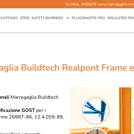
GLOBAL WEBSITE
www.marcegaglia.co
GATEWAY
STEEL SAFETY BARRIERS
PLUGSMART® PRO
INSULATED PA
gaglia Buildtech Realpont Frame 
onali
Marcegaglia Buildtech
tificazione GOST
per i
orme 26887-86, 12.4.059-89,