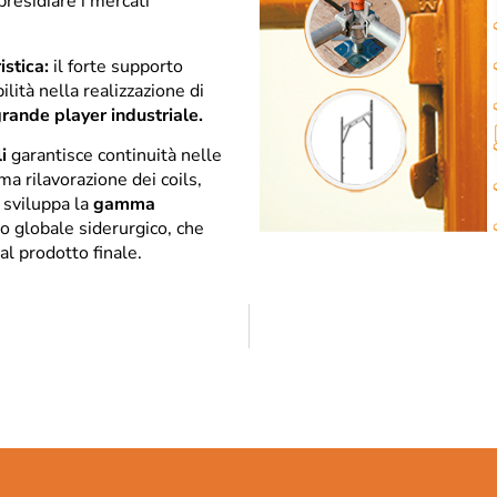
presidiare i mercati
istica:
il forte supporto
ilità nella realizzazione di
rande player industriale.
i
garantisce continuità nelle
ma rilavorazione dei coils,
sviluppa la
gamma
o globale siderurgico, che
al prodotto finale.