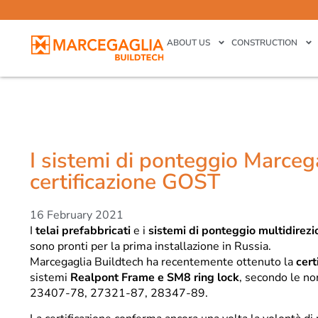
ABOUT US
CONSTRUCTION
I sistemi di ponteggio Marce
certificazione GOST
16 February 2021
I
telai prefabbricati
e i
sistemi di ponteggio multidirezi
sono pronti per la prima installazione in Russia.
Marcegaglia Buildtech ha recentemente ottenuto la
cer
sistemi
Realpont Frame e SM8 ring lock
, secondo le n
23407-78, 27321-87, 28347-89.