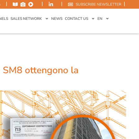
|
|
|
|
m
SUBSCRIBE NEWSLETTER
NELS
SALES NETWORK
NEWS
CONTACT US
EN
e SM8 ottengono la