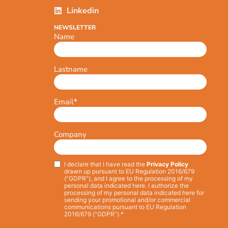
Linkedin
NEWSLETTER
Name
Lastname
Email
*
Company
I declare that I have read the
Privacy Policy
Privacy
*
drawn up pursuant to EU Regulation 2016/679
(“GDPR”), and I agree to the processing of my
personal data indicated here. I authorize the
processing of my personal data indicated here for
sending your promotional and/or commercial
communications pursuant to EU Regulation
2016/679 (“GDPR”).*