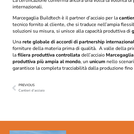
La certificazione conferma ancora una volta la volontà di 
internazionali.
Marcegaglia Buildtech è il partner d’acciaio per la
cantier
tecnico fornito al cliente, che si traduce nell’ampia flessib
soluzioni su misura, si unisce alla capacità produttiva di
g
Una
rete globale di accordi di partnership internazional
forniture della materia prima di qualità. A valle della pri
la
filiera produttiva controllata
dell’acciaio
Marcegaglia
produttiva più ampia al mondo
, un
unicum
nello scenari
garantisce la completa tracciabilità dalla produzione fino 
PREVIOUS
Cantieri d’acciaio