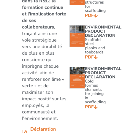
dans la R&D, la
structures
for
formation continue
scaffolding
et l'implication forte
PDF
de ses
collaborateurs
,
ENVIRONMENTAL
PRODUCT
traçant ainsi une
DECLARATION
voie stratégique
Scaffold
steel
vers une durabilité
planks and
toeboards
de plus en plus
PDF
consciente qui
imprègne chaque
ENVIRONMENTAL
activité, afin de
PRODUCT
DECLARATION
renforcer son âme «
Cold
verte » et de
formed
elements
maximiser son
for joining
in
impact positif sur les
scaffolding
employés, la
PDF
communauté et
l'environnement.
Déclaration