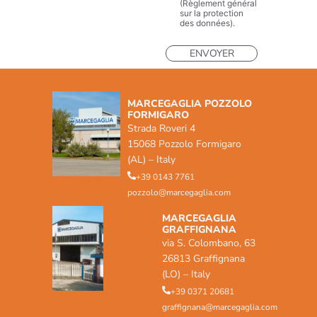
(Règlement général
sur la protection
des données).
MARCEGAGLIA POZZOLO
FORMIGARO
Strada Roveri 4
15068 Pozzolo Formigaro
(AL) – Italy
+39 0143 7761
pozzolo@marcegaglia.com
MARCEGAGLIA
GRAFFIGNANA
via S. Colombano, 63
26813 Graffignana
(LO) – Italy
+39 0371 20681
graffignana@marcegaglia.com