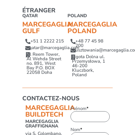
ÉTRANGER
QATAR
POLAND
MARCEGAGLIA
MARCEGAGLIA
GULF
POLAND
+51 1 2222 215
+48 77 45 98
200
qatar@marcegaglia.com
rusztowania@marcegaglia.c
Al Reem Tower,
Ligota Dolna ul.
Al Wehda Street
Przemysłowa, 1
no. 891, West
46-200
Bay P.O. BOX
Kluczbork,
22058 Doha
Poland
CONTACTEZ-NOUS
MARCEGAGLIA
Prénom
*
BUILDTECH
MARCEGAGLIA
GRAFFIGNANA
Nom
*
via S. Colombano,