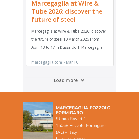
MARCEGAGLIA POZZOLO
FORMIGARO
Strada Roveri 4
15068 Pozzolo Formigaro
(AL) – Italy