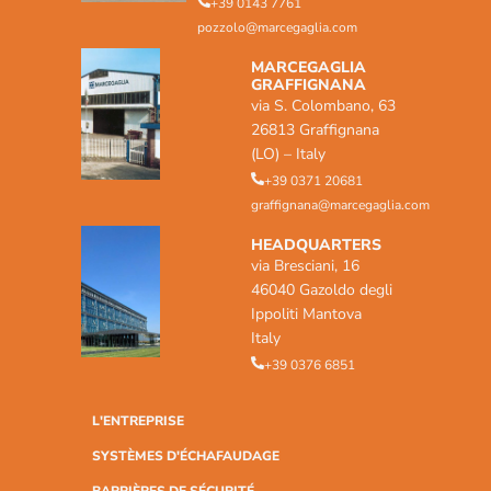
+39 0143 7761
pozzolo@marcegaglia.com
MARCEGAGLIA
GRAFFIGNANA
via S. Colombano, 63
26813 Graffignana
(LO) – Italy
+39 0371 20681
graffignana@marcegaglia.com
HEADQUARTERS
via Bresciani, 16
46040 Gazoldo degli
Ippoliti Mantova
Italy
+39 0376 6851
L'ENTREPRISE
SYSTÈMES D'ÉCHAFAUDAGE