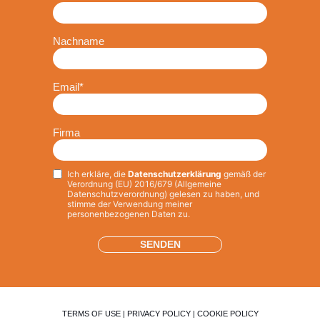
Nachname
Email
*
Firma
Ich erkläre, die
Datenschutzerklärung
gemäß der
Privacy
*
Verordnung (EU) 2016/679 (Allgemeine
Datenschutzverordnung) gelesen zu haben, und
stimme der Verwendung meiner
personenbezogenen Daten zu.
TERMS OF USE
|
PRIVACY POLICY
|
COOKIE POLICY