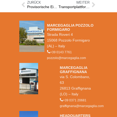
ZURÜCK
WEITER
Provisorische Einfriedungen
Transportplattformen
MARCEGAGLIA POZZOLO
FORMIGARO
Strada Roveri 4
15068 Pozzolo Formigaro
(AL) – Italy
+39 0143 7761
pozzolo@marcegaglia.com
MARCEGAGLIA
GRAFFIGNANA
via S. Colombano,
63
26813 Graffignana
(LO) – Italy
+39 0371 20681
graffignana@marcegaglia.com
HEADQUARTERS