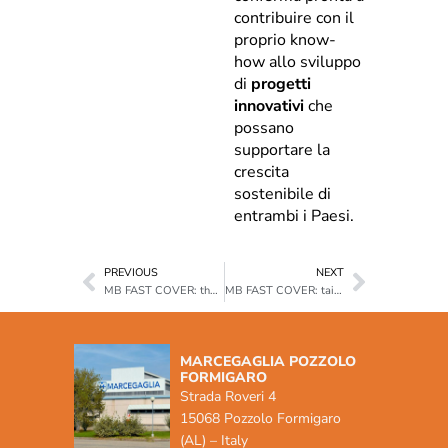
contribuire con il
proprio know-
how allo sviluppo
di
progetti
innovativi
che
possano
supportare la
crescita
sostenibile di
entrambi i Paesi.
PREVIOUS
NEXT
MB FAST COVER: the temporary cover solution for continuous work
MB FAST COVER: tailor-made protection for art and historical heritage
MARCEGAGLIA POZZOLO
FORMIGARO
Strada Roveri 4
15068 Pozzolo Formigaro
(AL) – Italy