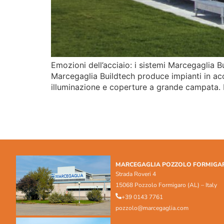
Emozioni dell’acciaio: i sistemi Marcegaglia Bu
Marcegaglia Buildtech produce impianti in accia
illuminazione e coperture a grande campata. I 
MARCEGAGLIA POZZOLO FORMIGA
Strada Roveri 4
15068 Pozzolo Formigaro (AL) – Italy
+39 0143 7761
pozzolo@marcegaglia.com