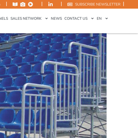
|
|
|
|
m
SUBSCRIBE NEWSLETTER
NELS
SALES NETWORK
NEWS
CONTACT US
EN