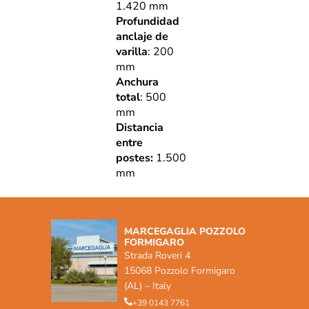
1.420 mm
Profundidad
anclaje de
varilla
: 200
mm
Anchura
total
: 500
mm
Distancia
entre
postes:
1.500
mm
MARCEGAGLIA POZZOLO
FORMIGARO
Strada Roveri 4
15068 Pozzolo Formigaro
(AL) – Italy
+39 0143 7761