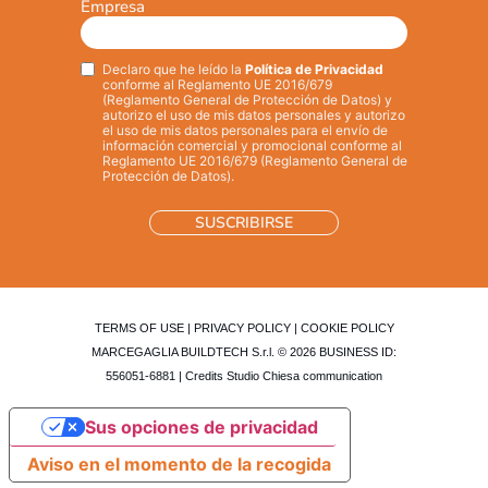
Empresa
Declaro que he leído la
Política de Privacidad
Privacy
*
conforme al Reglamento UE 2016/679
(Reglamento General de Protección de Datos) y
autorizo el uso de mis datos personales y autorizo
el uso de mis datos personales para el envío de
información comercial y promocional conforme al
Reglamento UE 2016/679 (Reglamento General de
Protección de Datos).
TERMS OF USE
|
PRIVACY POLICY
|
COOKIE POLICY
MARCEGAGLIA BUILDTECH S.r.l. © 2026 BUSINESS ID:
556051-6881 | Credits
Studio Chiesa communication
Sus opciones de privacidad
Aviso en el momento de la recogida