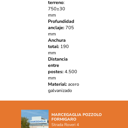
terreno
:
750±30
mm
Profundidad
anclaje:
705
mm
Anchura
total:
190
mm
Distancia
entre
postes:
4.500
mm
Material:
acero
galvanizado
MARCEGAGLIA POZZOLO
FORMIGARO
Strada Roveri 4