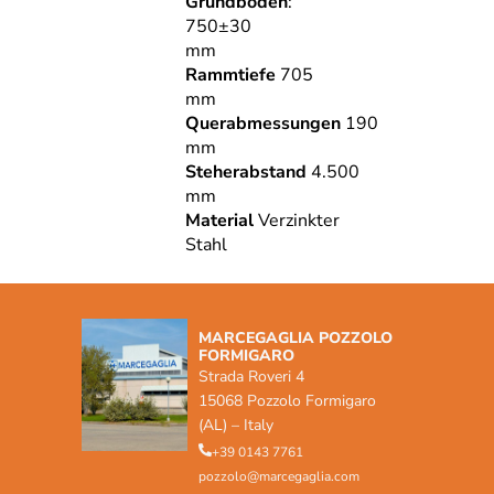
Grundboden
:
750±30
mm
Rammtiefe
705
mm
Querabmessungen
190
mm
Steherabstand
4.500
mm
Material
Verzinkter
Stahl
MARCEGAGLIA POZZOLO
FORMIGARO
Strada Roveri 4
15068 Pozzolo Formigaro
(AL) – Italy
+39 0143 7761
pozzolo@marcegaglia.com