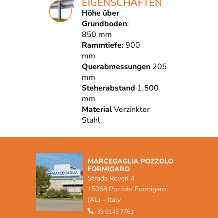
EIGENSCHAFTEN
Höhe über
Grundboden
:
850 mm
Rammtiefe:
900
mm
Querabmessungen
205
mm
Steherabstand
1.500
mm
Material
Verzinkter
Stahl
MARCEGAGLIA POZZOLO
FORMIGARO
Strada Roveri 4
15068 Pozzolo Formigaro
(AL) – Italy
+39 0143 7761