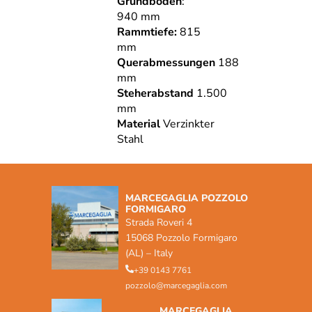
Grundboden
:
940 mm
Rammtiefe:
815
mm
Querabmessungen
188
mm
Steherabstand
1.500
mm
Material
Verzinkter
Stahl
MARCEGAGLIA POZZOLO
FORMIGARO
Strada Roveri 4
15068 Pozzolo Formigaro
(AL) – Italy
+39 0143 7761
pozzolo@marcegaglia.com
MARCEGAGLIA