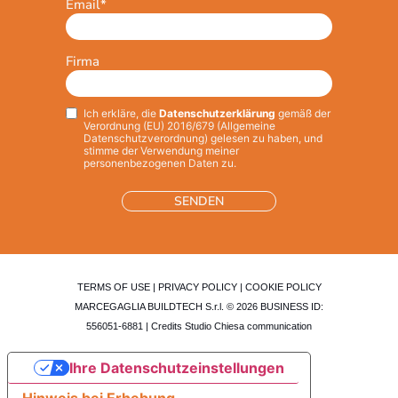
Email
*
Firma
Ich erkläre, die
Datenschutzerklärung
gemäß der
Privacy
*
Verordnung (EU) 2016/679 (Allgemeine
Datenschutzverordnung) gelesen zu haben, und
stimme der Verwendung meiner
personenbezogenen Daten zu.
TERMS OF USE
|
PRIVACY POLICY
|
COOKIE POLICY
MARCEGAGLIA BUILDTECH S.r.l. © 2026 BUSINESS ID:
556051-6881 | Credits
Studio Chiesa communication
Ihre Datenschutzeinstellungen
Hinweis bei Erhebung