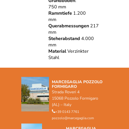
Grundboden
:
750 mm
Rammtiefe
1.200
mm
Querabmessungen
217
mm
Steherabstand
4.000
mm
Material
Verzinkter
Stahl
MARCEGAGLIA POZZOLO
FORMIGARO
Strada Roveri 4
15068 Pozzolo Formigaro
(AL) – Italy
+39 0143 7761
pozzolo@marcegaglia.com
MARCEGAGLIA