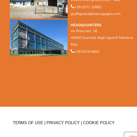
+39 0371 20681
graffignana@marcegaglia.com
HEADQUARTERS
via Bresciani, 16
46040 Gazoldo degli Ippoliti Mantova
Italy
+39 0376 6851
TERMS OF USE
|
PRIVACY POLICY
|
COOKIE POLICY