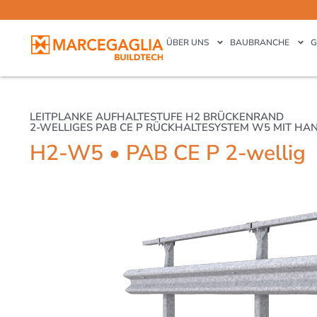
ÜBER UNS
BAUBRANCHE
G
LEITPLANKE AUFHALTESTUFE H2 BRÜCKENRAND
2-WELLIGES PAB CE P RÜCKHALTESYSTEM W5 MIT H
H2-W5 • PAB CE P 2-wellig