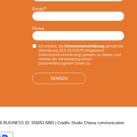
Email
*
Firma
Ich erkläre, die
Datenschutzerklärung
gemäß der
Privacy
*
Verordnung (EU) 2016/679 (Allgemeine
Datenschutzverordnung) gelesen zu haben, und
stimme der Verwendung meiner
personenbezogenen Daten zu.
 BUSINESS ID: 556051-6881 | Credits
Studio Chiesa communication