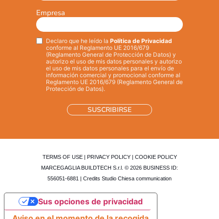
Empresa
Declaro que he leído la
Política de Privacidad
Privacy
*
conforme al Reglamento UE 2016/679
(Reglamento General de Protección de Datos) y
autorizo el uso de mis datos personales y autorizo
el uso de mis datos personales para el envío de
información comercial y promocional conforme al
Reglamento UE 2016/679 (Reglamento General de
Protección de Datos).
TERMS OF USE
|
PRIVACY POLICY
|
COOKIE POLICY
MARCEGAGLIA BUILDTECH S.r.l. © 2026 BUSINESS ID:
556051-6881 | Credits
Studio Chiesa communication
Sus opciones de privacidad
Aviso en el momento de la recogida