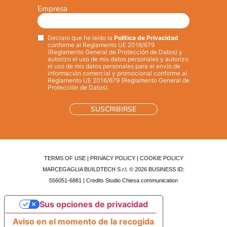
Empresa
Declaro que he leído la
Política de Privacidad
Privacy
*
conforme al Reglamento UE 2016/679
(Reglamento General de Protección de Datos) y
autorizo el uso de mis datos personales y autorizo
el uso de mis datos personales para el envío de
información comercial y promocional conforme al
Reglamento UE 2016/679 (Reglamento General de
Protección de Datos).
TERMS OF USE
|
PRIVACY POLICY
|
COOKIE POLICY
MARCEGAGLIA BUILDTECH S.r.l. © 2026 BUSINESS ID:
556051-6881 | Credits
Studio Chiesa communication
Sus opciones de privacidad
Aviso en el momento de la recogida