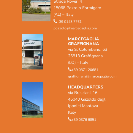
Strada Roveri 4
15068 Pozzolo Formigaro
(AL) – Italy
+39 0143 7761
pozzolo@marcegaglia.com
MARCEGAGLIA
GRAFFIGNANA
via S. Colombano, 63
26813 Graffignana
(LO) – Italy
+39 0371 20681
graffignana@marcegaglia.com
HEADQUARTERS
via Bresciani, 16
46040 Gazoldo degli
Ippoliti Mantova
Italy
+39 0376 6851