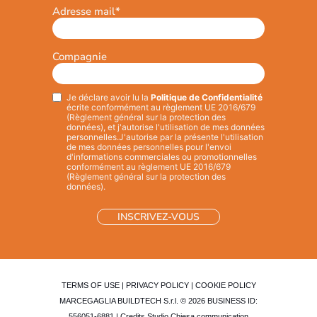
Adresse mail
*
Compagnie
Je déclare avoir lu la
Politique de Confidentialité
Privacy
*
écrite conformément au règlement UE 2016/679
(Règlement général sur la protection des
données), et j'autorise l'utilisation de mes données
personnelles.
J'autorise par la présente l'utilisation
de mes données personnelles pour l'envoi
d'informations commerciales ou promotionnelles
conformément au règlement UE 2016/679
(Règlement général sur la protection des
données).
TERMS OF USE
|
PRIVACY POLICY
|
COOKIE POLICY
MARCEGAGLIA BUILDTECH S.r.l. © 2026 BUSINESS ID:
556051-6881 | Credits
Studio Chiesa communication