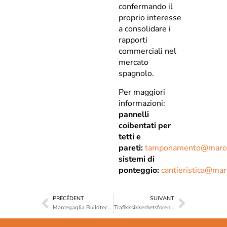
confermando il
proprio interesse
a consolidare i
rapporti
commerciali nel
mercato
spagnolo.
Per maggiori
informazioni:
pannelli
coibentati per
tetti e
pareti:
tamponamento@marce
sistemi di
ponteggio:
cantieristica@ma
PRÉCÉDENT
SUIVANT
Marcegaglia Buildtech a Intertraffic Amsterdam
Trafikksikkerhetsforeningen 2020