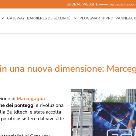
GLOBAL WEBSITE
www.marcegaglia.co
GATEWAY
BARRIÈRES DE SÉCURITÉ
PLUGSMART® PRO
PANNEAUX
in una nuova dimensione: Marcega
zione di
Marcegaglia
one dei ponteggi
e rivoluziona
lia Buildtech, è stata accolta
potuto assistere dal vivo alle