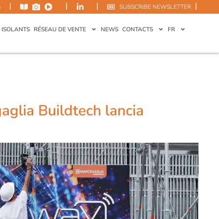
|
|
|
|
m
SUBSCRIBE NEWSLETTER
 ISOLANTS
RÉSEAU DE VENTE
NEWS
CONTACTS
FR
glia Buildtech lancia