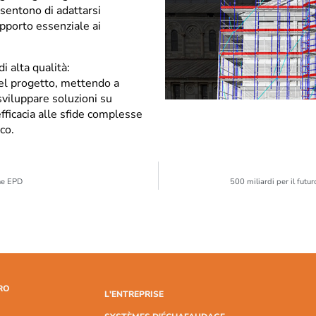
sentono di adattarsi
pporto essenziale ai
i alta qualità:
 del progetto, mettendo a
sviluppare soluzioni su
fficacia alle sfide complesse
co.
one EPD
500 miliardi per il fut
RO
L'ENTREPRISE