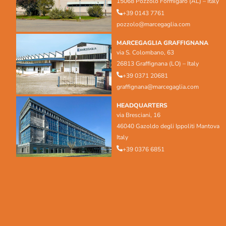
15068 Pozzolo Formigaro (AL) – Italy
+39 0143 7761
pozzolo@marcegaglia.com
MARCEGAGLIA GRAFFIGNANA
via S. Colombano, 63
26813 Graffignana (LO) – Italy
+39 0371 20681
graffignana@marcegaglia.com
HEADQUARTERS
via Bresciani, 16
46040 Gazoldo degli Ippoliti Mantova
Italy
+39 0376 6851