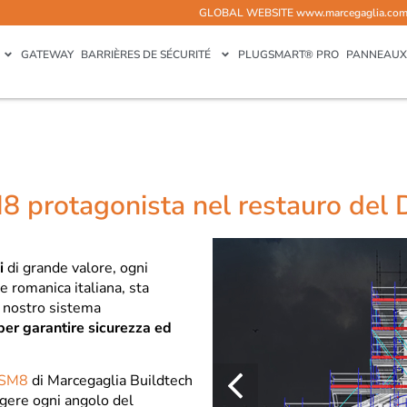
GLOBAL WEBSITE
www.marcegaglia.co
GATEWAY
BARRIÈRES DE SÉCURITÉ
PLUGSMART® PRO
PANNEAUX
M8 protagonista nel restauro del
i
di grande valore, ogni
e romanica italiana, sta
l nostro sistema
per garantire sicurezza ed
 SM8
di Marcegaglia Buildtech
gere ogni angolo del