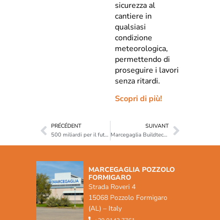
sicurezza al
cantiere in
qualsiasi
condizione
meteorologica,
permettendo di
proseguire i lavori
senza ritardi.
Scopri di più!
PRÉCÉDENT
SUIVANT
500 miliardi per il futuro dell’Ucraina: Marcegaglia Buildtech presente a “On the Road to URC 2025”
Marcegaglia Buildtech esplora nuove opportunità di collaborazione in Cile
MARCEGAGLIA POZZOLO
FORMIGARO
Strada Roveri 4
15068 Pozzolo Formigaro
(AL) – Italy