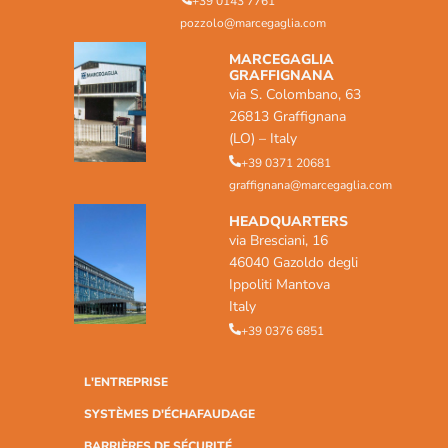
+39 0143 7761
pozzolo@marcegaglia.com
MARCEGAGLIA
GRAFFIGNANA
via S. Colombano, 63
26813 Graffignana
(LO) – Italy
+39 0371 20681
graffignana@marcegaglia.com
HEADQUARTERS
via Bresciani, 16
46040 Gazoldo degli
Ippoliti Mantova
Italy
+39 0376 6851
L'ENTREPRISE
SYSTÈMES D'ÉCHAFAUDAGE
BARRIÈRES DE SÉCURITÉ