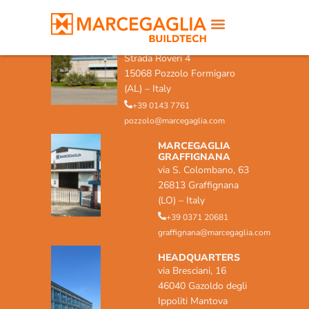
MARCEGAGLIA POZZOLO
FORMIGARO
Strada Roveri 4
15068 Pozzolo Formigaro
(AL) – Italy
+39 0143 7761
pozzolo@marcegaglia.com
MARCEGAGLIA
GRAFFIGNANA
via S. Colombano, 63
26813 Graffignana
(LO) – Italy
+39 0371 20681
graffignana@marcegaglia.com
HEADQUARTERS
via Bresciani, 16
46040 Gazoldo degli
Ippoliti Mantova