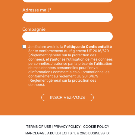
Adresse mail
*
Compagnie
Je déclare avoir lu la
Politique de Confidentialité
Privacy
*
écrite conformément au règlement UE 2016/679
(Règlement général sur la protection des
données), et j'autorise l'utilisation de mes données
personnelles.
J'autorise par la présente l'utilisation
de mes données personnelles pour l'envoi
d'informations commerciales ou promotionnelles
conformément au règlement UE 2016/679
(Règlement général sur la protection des
données).
TERMS OF USE
|
PRIVACY POLICY
|
COOKIE POLICY
MARCEGAGLIA BUILDTECH S.r.l. © 2026 BUSINESS ID: