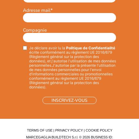
Adresse mail
*
Compagnie
Je déclare avoir lu la
Politique de Confidentialité
Privacy
*
écrite conformément au règlement UE 2016/679
(Règlement général sur la protection des
données), et j'autorise l'utilisation de mes données
personnelles.
J'autorise par la présente l'utilisation
de mes données personnelles pour l'envoi
d'informations commerciales ou promotionnelles
conformément au règlement UE 2016/679
(Règlement général sur la protection des
données).
TERMS OF USE
|
PRIVACY POLICY
|
COOKIE POLICY
MARCEGAGLIA BUILDTECH S.r.l. © 2026 BUSINESS ID: