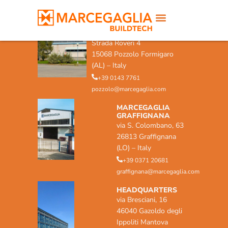
MARCEGAGLIA POZZOLO
FORMIGARO
Strada Roveri 4
15068 Pozzolo Formigaro
(AL) – Italy
+39 0143 7761
pozzolo@marcegaglia.com
MARCEGAGLIA
GRAFFIGNANA
via S. Colombano, 63
26813 Graffignana
(LO) – Italy
+39 0371 20681
graffignana@marcegaglia.com
HEADQUARTERS
via Bresciani, 16
46040 Gazoldo degli
Ippoliti Mantova