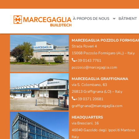
À PROPOS DE NOUS
BÂTIMENT
MARCEGAGLIA POZZOLO FORMIGA
Strada Roveri 4
15068 Pozzolo Formigaro (AL) – Italy
+39 0143 7761
pozzolo@marcegaglia.com
MARCEGAGLIA GRAFFIGNANA
via S. Colombano, 63
26813 Graffignana (LO) – Italy
+39 0371 20681
graffignana@marcegaglia.com
HEADQUARTERS
via Bresciani, 16
46040 Gazoldo degli Ippoliti Mantova
Italy