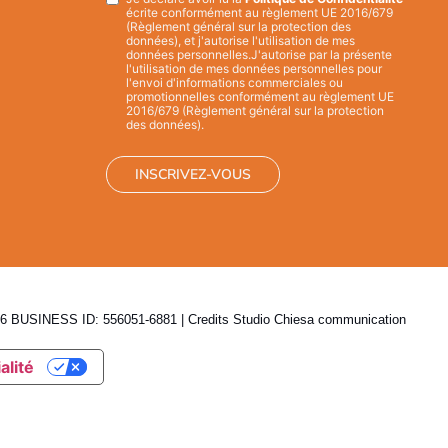
Privacy
*
écrite conformément au règlement UE 2016/679
(Règlement général sur la protection des
données), et j'autorise l'utilisation de mes
données personnelles.
J'autorise par la présente
l'utilisation de mes données personnelles pour
l'envoi d'informations commerciales ou
promotionnelles conformément au règlement UE
2016/679 (Règlement général sur la protection
des données).
 BUSINESS ID: 556051-6881 | Credits
Studio Chiesa communication
alité