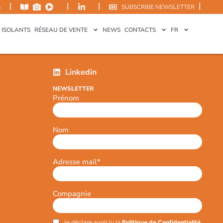
|
|
|
|
m
SUBSCRIBE NEWSLETTER
 ISOLANTS
RÉSEAU DE VENTE
NEWS
CONTACTS
FR
Linkedin
NEWSLETTER
Prénom
Nom
Adresse mail
*
Compagnie
Je déclare avoir lu la
Politique de Confidentialité