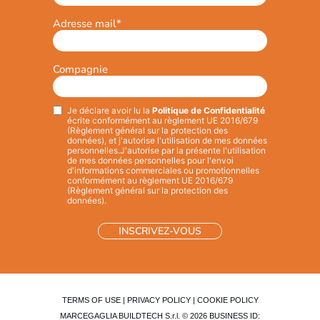
Adresse mail
*
Compagnie
Je déclare avoir lu la
Politique de Confidentialité
Privacy
*
écrite conformément au règlement UE 2016/679
(Règlement général sur la protection des
données), et j'autorise l'utilisation de mes données
personnelles.
J'autorise par la présente l'utilisation
de mes données personnelles pour l'envoi
d'informations commerciales ou promotionnelles
conformément au règlement UE 2016/679
(Règlement général sur la protection des
données).
TERMS OF USE
|
PRIVACY POLICY
|
COOKIE POLICY
MARCEGAGLIA BUILDTECH S.r.l. © 2026 BUSINESS ID: