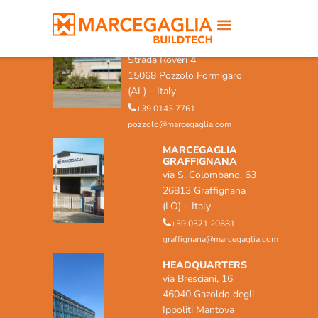
MARCEGAGLIA POZZOLO
FORMIGARO
Strada Roveri 4
15068 Pozzolo Formigaro
(AL) – Italy
+39 0143 7761
pozzolo@marcegaglia.com
MARCEGAGLIA
GRAFFIGNANA
via S. Colombano, 63
26813 Graffignana
(LO) – Italy
+39 0371 20681
graffignana@marcegaglia.com
HEADQUARTERS
via Bresciani, 16
46040 Gazoldo degli
Ippoliti Mantova