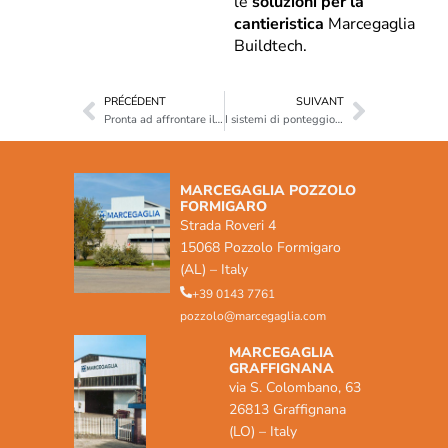
le
soluzioni per la
cantieristica
Marcegaglia
Buildtech.
PRÉCÉDENT
SUIVANT
Pronta ad affrontare il mercato russo, Marcegaglia Buildtech è il partner giusto per la sicurezza stradale in qualsiasi parte del mondo.
I sistemi di ponteggio Marcegaglia Buildtech Realpont Frame e SM8 ottengono la certificazione GOST
MARCEGAGLIA POZZOLO
FORMIGARO
Strada Roveri 4
15068 Pozzolo Formigaro
(AL) – Italy
+39 0143 7761
pozzolo@marcegaglia.com
MARCEGAGLIA
GRAFFIGNANA
via S. Colombano, 63
26813 Graffignana
(LO) – Italy