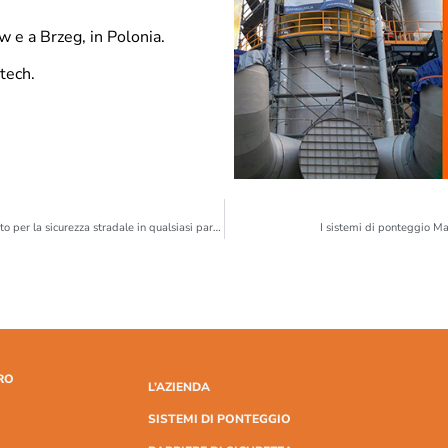
w e a Brzeg, in Polonia.
tech.
Pronta ad affrontare il mercato russo, Marcegaglia Buildtech è il partner giusto per la sicurezza stradale in qualsiasi parte del mondo.
I sistemi di ponteggio M
RO
L’AZIENDA
SISTEMI DI PONTEGGIO