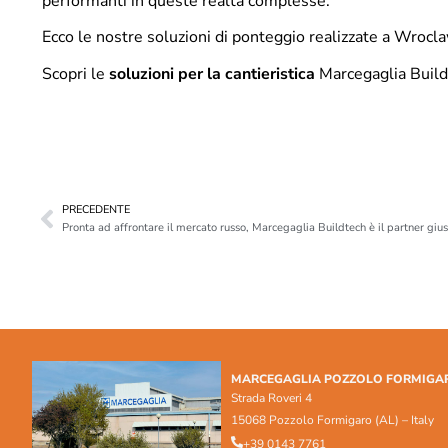
performanti in queste realtà complesse.
Ecco le nostre soluzioni di ponteggio realizzate a Wrocla
Scopri le
soluzioni per la cantieristica
Marcegaglia Build
PRECEDENTE
MARCEGAGLIA POZZOLO FORMIGA
Strada Roveri 4
15068 Pozzolo Formigaro (AL) – Italy
+39 0143 7761