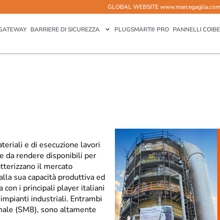
GLOBAL WEBSITE
www.marcegaglia.co
GATEWAY
BARRIERE DI SICUREZZA
PLUGSMART® PRO
PANNELLI COIBE
teriali e di esecuzione lavori
e da rendere disponibili per
atterizzano il mercato
alla sua capacità produttiva ed
a con i principali player italiani
impianti industriali. Entrambi
ionale (SM8), sono altamente