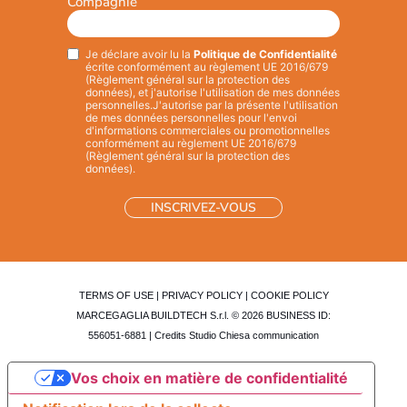
Compagnie
Je déclare avoir lu la
Politique de Confidentialité
Privacy
*
écrite conformément au règlement UE 2016/679
(Règlement général sur la protection des
données), et j'autorise l'utilisation de mes données
personnelles.
J'autorise par la présente l'utilisation
de mes données personnelles pour l'envoi
d'informations commerciales ou promotionnelles
conformément au règlement UE 2016/679
(Règlement général sur la protection des
données).
TERMS OF USE
|
PRIVACY POLICY
|
COOKIE POLICY
MARCEGAGLIA BUILDTECH S.r.l. © 2026 BUSINESS ID:
556051-6881 | Credits
Studio Chiesa communication
Vos choix en matière de confidentialité