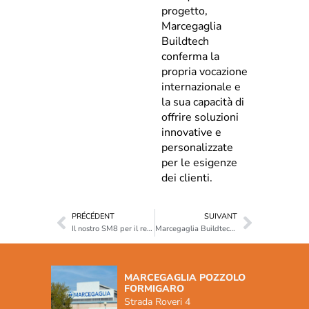
progetto,
Marcegaglia
Buildtech
conferma la
propria vocazione
internazionale e
la sua capacità di
offrire soluzioni
innovative e
personalizzate
per le esigenze
dei clienti.
PRÉCÉDENT
SUIVANT
Il nostro SM8 per il restauro della Basilica di San Pietro, in Vaticano
Marcegaglia Buildtech a Construmat Barcellona 2024: scopri le nostre soluzioni industriali all’avanguardia
MARCEGAGLIA POZZOLO
FORMIGARO
Strada Roveri 4