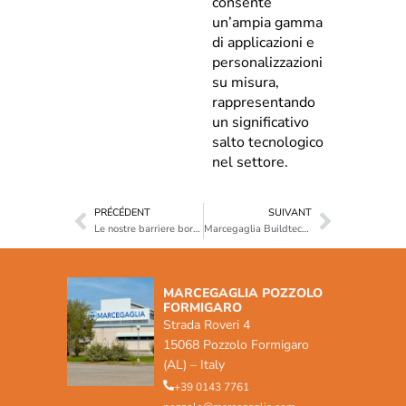
consente
un’ampia gamma
di applicazioni e
personalizzazioni
su misura,
rappresentando
un significativo
salto tecnologico
nel settore.
PRÉCÉDENT
SUIVANT
Le nostre barriere bordo ponte H4-W4 sbarcano in Thailandia: un successo per l’innovazione e la qualità made in Italy.
Marcegaglia Buildtech annuncia l’espansione nel mercato spagnolo grazie alla partnership con Andamios SM8
MARCEGAGLIA POZZOLO
FORMIGARO
Strada Roveri 4
15068 Pozzolo Formigaro
(AL) – Italy
+39 0143 7761