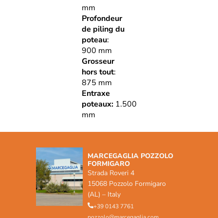
mm
Profondeur
de piling du
poteau
:
900 mm
Grosseur
hors tout
:
875 mm
Entraxe
poteaux:
1.500
mm
MARCEGAGLIA POZZOLO
FORMIGARO
Strada Roveri 4
15068 Pozzolo Formigaro
(AL) – Italy
+39 0143 7761
pozzolo@marcegaglia.com