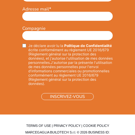
Adresse mail
*
Compagnie
Je déclare avoir lu la
Politique de Confidentialité
Privacy
*
écrite conformément au règlement UE 2016/679
(Règlement général sur la protection des
données), et j'autorise l'utilisation de mes données
personnelles.
J'autorise par la présente l'utilisation
de mes données personnelles pour l'envoi
d'informations commerciales ou promotionnelles
conformément au règlement UE 2016/679
(Règlement général sur la protection des
données).
TERMS OF USE
|
PRIVACY POLICY
|
COOKIE POLICY
MARCEGAGLIA BUILDTECH S.r.l. © 2026 BUSINESS ID: