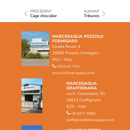
PRÉCÉDENT
SUIVANT
Cage d’escalier
Tribunes
MARCEGAGLIA POZZOLO
FORMIGARO
Strada Roveri 4
15068 Pozzolo Formigaro
(AL) – Italy
+39 0143 7761
pozzolo@marcegaglia.com
MARCEGAGLIA
GRAFFIGNANA
via S. Colombano, 63
26813 Graffignana
(LO) – Italy
+39 0371 20681
graffignana@marcegaglia.com