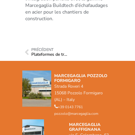
Marcegaglia Buildtech d’échafaudages
en acier pour les chantiers de
construction.
PRÉCÉDENT
Plateformes de transport
MARCEGAGLIA POZZOLO
FORMIGARO
Strada Roveri 4
15068 Pozzolo Formigaro
(AL) – Italy
+39 0143 7761
pozzolo@marcegaglia.com
MARCEGAGLIA
GRAFFIGNANA