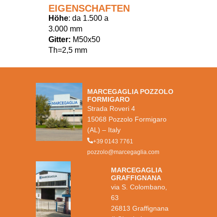
EIGENSCHAFTEN
Höhe
: da 1.500 a
3.000 mm
Gitter:
M50x50
Th=2,5 mm
MARCEGAGLIA POZZOLO
FORMIGARO
Strada Roveri 4
15068 Pozzolo Formigaro
(AL) – Italy
+39 0143 7761
pozzolo@marcegaglia.com
MARCEGAGLIA
GRAFFIGNANA
via S. Colombano,
63
26813 Graffignana