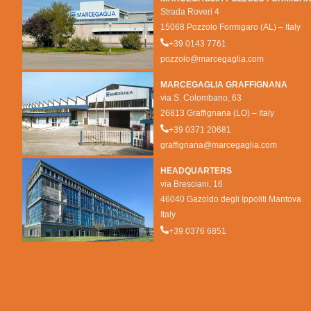
Strada Roveri 4
15068 Pozzolo Formigaro (AL) – Italy
+39 0143 7761
pozzolo@marcegaglia.com
MARCEGAGLIA GRAFFIGNANA
via S. Colombano, 63
26813 Graffignana (LO) – Italy
+39 0371 20681
graffignana@marcegaglia.com
HEADQUARTERS
via Bresciani, 16
46040 Gazoldo degli Ippoliti Mantova
Italy
+39 0376 6851