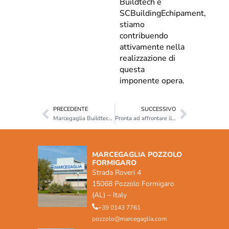
Buildtech e
SCBuildingEchipament,
stiamo
contribuendo
attivamente nella
realizzazione di
questa
imponente opera.
PRECEDENTE
SUCCESSIVO
Marcegaglia Buildtech è pronta a fornire le barriere di sicurezza stradali in Qatar
Pronta ad affrontare il mercato russo, Marcegaglia Buildtech è il partner giusto per la sicurezza stradale in qualsiasi parte del mondo.
MARCEGAGLIA POZZOLO
FORMIGARO
Strada Roveri 4
15068 Pozzolo Formigaro
(AL) – Italy
+39 0143 7761
pozzolo@marcegaglia.com