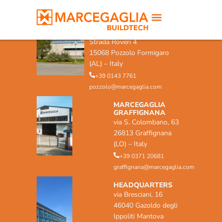
MARCEGAGLIA POZZOLO
FORMIGARO
Strada Roveri 4
15068 Pozzolo Formigaro
(AL) – Italy
+39 0143 7761
pozzolo@marcegaglia.com
MARCEGAGLIA
GRAFFIGNANA
via S. Colombano, 63
26813 Graffignana
(LO) – Italy
+39 0371 20681
graffignana@marcegaglia.com
HEADQUARTERS
via Bresciani, 16
46040 Gazoldo degli
Ippoliti Mantova