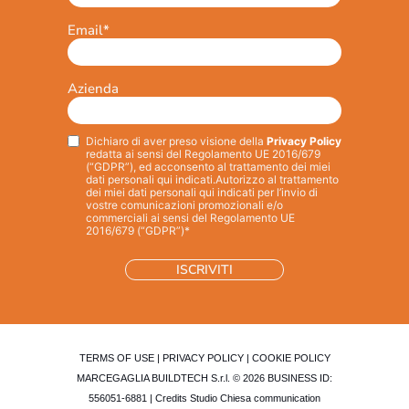
Email
*
Azienda
Dichiaro di aver preso visione della
Privacy Policy
Privacy
*
redatta ai sensi del Regolamento UE 2016/679
(“GDPR”), ed acconsento al trattamento dei miei
dati personali qui indicati.
Autorizzo al trattamento
dei miei dati personali qui indicati per l’invio di
vostre comunicazioni promozionali e/o
commerciali ai sensi del Regolamento UE
2016/679 (“GDPR”)*
TERMS OF USE
|
PRIVACY POLICY
|
COOKIE POLICY
MARCEGAGLIA BUILDTECH S.r.l. © 2026 BUSINESS ID:
556051-6881 | Credits
Studio Chiesa communication