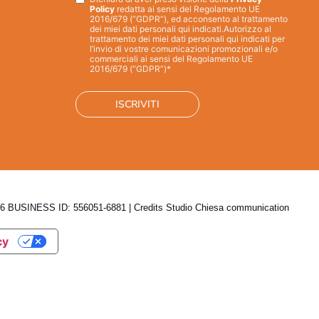
Privacy
*
Policy
redatta ai sensi del Regolamento UE
2016/679 (“GDPR”), ed acconsento al trattamento
dei miei dati personali qui indicati.
Autorizzo al
trattamento dei miei dati personali qui indicati per
l’invio di vostre comunicazioni promozionali e/o
commerciali ai sensi del Regolamento UE
2016/679 (“GDPR”)*
 BUSINESS ID: 556051-6881 | Credits
Studio Chiesa communication
cy