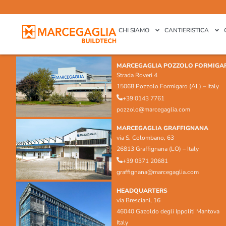
CHI SIAMO
CANTIERISTICA
MARCEGAGLIA POZZOLO FORMIGA
Strada Roveri 4
15068 Pozzolo Formigaro (AL) – Italy
+39 0143 7761
pozzolo@marcegaglia.com
MARCEGAGLIA GRAFFIGNANA
via S. Colombano, 63
26813 Graffignana (LO) – Italy
+39 0371 20681
graffignana@marcegaglia.com
HEADQUARTERS
via Bresciani, 16
46040 Gazoldo degli Ippoliti Mantova
Italy