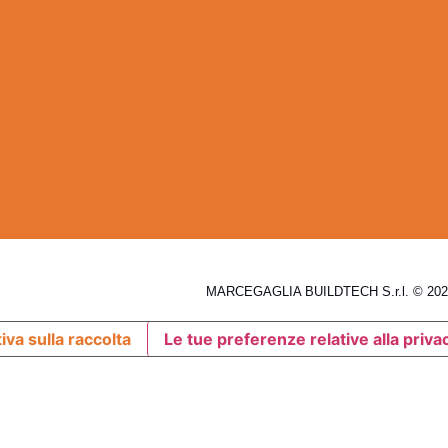
MARCEGAGLIA BUILDTECH S.r.l. © 2026
iva sulla raccolta
Le tue preferenze relative alla priva