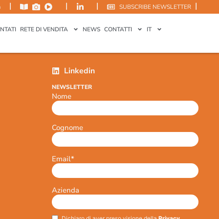
|
|
|
|
m
SUBSCRIBE NEWSLETTER
NTATI
RETE DI VENDITA
NEWS
CONTATTI
IT
Linkedin
NEWSLETTER
Nome
Cognome
Email
*
Azienda
Dichiaro di aver preso visione della
Privacy