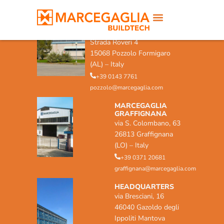
MARCEGAGLIA POZZOLO
FORMIGARO
Strada Roveri 4
15068 Pozzolo Formigaro
(AL) – Italy
+39 0143 7761
pozzolo@marcegaglia.com
MARCEGAGLIA
GRAFFIGNANA
via S. Colombano, 63
26813 Graffignana
(LO) – Italy
+39 0371 20681
graffignana@marcegaglia.com
HEADQUARTERS
via Bresciani, 16
46040 Gazoldo degli
Ippoliti Mantova