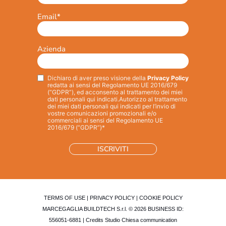
Email
*
Azienda
Dichiaro di aver preso visione della
Privacy Policy
Privacy
*
redatta ai sensi del Regolamento UE 2016/679
(“GDPR”), ed acconsento al trattamento dei miei
dati personali qui indicati.
Autorizzo al trattamento
dei miei dati personali qui indicati per l’invio di
vostre comunicazioni promozionali e/o
commerciali ai sensi del Regolamento UE
2016/679 (“GDPR”)*
TERMS OF USE
|
PRIVACY POLICY
|
COOKIE POLICY
MARCEGAGLIA BUILDTECH S.r.l. © 2026 BUSINESS ID:
556051-6881 | Credits
Studio Chiesa communication