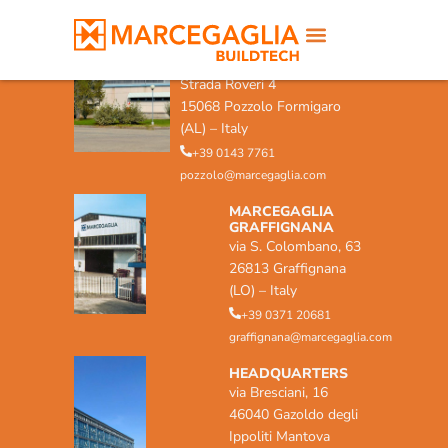
MARCEGAGLIA POZZOLO
FORMIGARO
Strada Roveri 4
15068 Pozzolo Formigaro
(AL) – Italy
+39 0143 7761
pozzolo@marcegaglia.com
MARCEGAGLIA
GRAFFIGNANA
via S. Colombano, 63
26813 Graffignana
(LO) – Italy
+39 0371 20681
graffignana@marcegaglia.com
HEADQUARTERS
via Bresciani, 16
46040 Gazoldo degli
Ippoliti Mantova