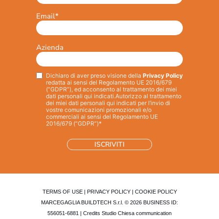
Email
*
Azienda
Dichiaro di aver preso visione della
Privacy Policy
Privacy
*
redatta ai sensi del Regolamento UE 2016/679
(“GDPR”), ed acconsento al trattamento dei miei
dati personali qui indicati.
Autorizzo al trattamento
dei miei dati personali qui indicati per l’invio di
vostre comunicazioni promozionali e/o
commerciali ai sensi del Regolamento UE
2016/679 (“GDPR”)*
TERMS OF USE
|
PRIVACY POLICY
|
COOKIE POLICY
MARCEGAGLIA BUILDTECH S.r.l. © 2026 BUSINESS ID:
556051-6881 | Credits
Studio Chiesa communication