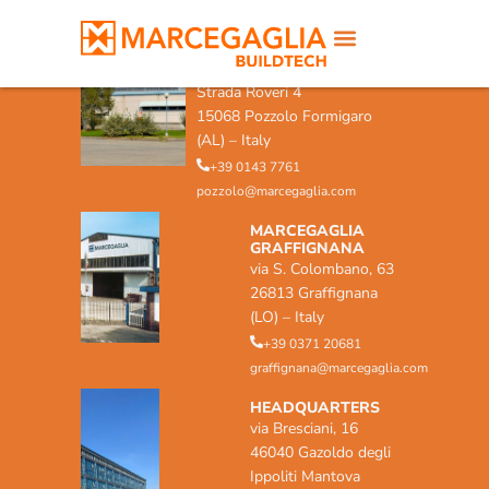
MARCEGAGLIA POZZOLO
FORMIGARO
Strada Roveri 4
15068 Pozzolo Formigaro
(AL) – Italy
+39 0143 7761
pozzolo@marcegaglia.com
MARCEGAGLIA
GRAFFIGNANA
via S. Colombano, 63
26813 Graffignana
(LO) – Italy
+39 0371 20681
graffignana@marcegaglia.com
HEADQUARTERS
via Bresciani, 16
46040 Gazoldo degli
Ippoliti Mantova