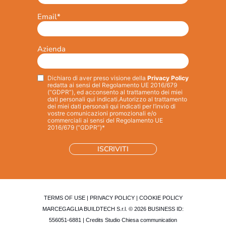
Email
*
Azienda
Dichiaro di aver preso visione della
Privacy Policy
Privacy
*
redatta ai sensi del Regolamento UE 2016/679
(“GDPR”), ed acconsento al trattamento dei miei
dati personali qui indicati.
Autorizzo al trattamento
dei miei dati personali qui indicati per l’invio di
vostre comunicazioni promozionali e/o
commerciali ai sensi del Regolamento UE
2016/679 (“GDPR”)*
TERMS OF USE
|
PRIVACY POLICY
|
COOKIE POLICY
MARCEGAGLIA BUILDTECH S.r.l. © 2026 BUSINESS ID:
556051-6881 | Credits
Studio Chiesa communication