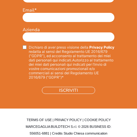
Email
*
Azienda
Dichiaro di aver preso visione della
Privacy Policy
Privacy
*
redatta ai sensi del Regolamento UE 2016/679
(“GDPR”), ed acconsento al trattamento dei miei
dati personali qui indicati.
Autorizzo al trattamento
dei miei dati personali qui indicati per l’invio di
vostre comunicazioni promozionali e/o
commerciali ai sensi del Regolamento UE
2016/679 (“GDPR”)*
TERMS OF USE
|
PRIVACY POLICY
|
COOKIE POLICY
MARCEGAGLIA BUILDTECH S.r.l. © 2026 BUSINESS ID:
556051-6881 | Credits
Studio Chiesa communication