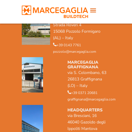
MARCEGAGLIA POZZOLO
FORMIGARO
Strada Roveri 4
15068 Pozzolo Formigaro
(AL) – Italy
+39 0143 7761
pozzolo@marcegaglia.com
MARCEGAGLIA
GRAFFIGNANA
via S. Colombano, 63
26813 Graffignana
(LO) – Italy
+39 0371 20681
graffignana@marcegaglia.com
HEADQUARTERS
via Bresciani, 16
46040 Gazoldo degli
Ippoliti Mantova