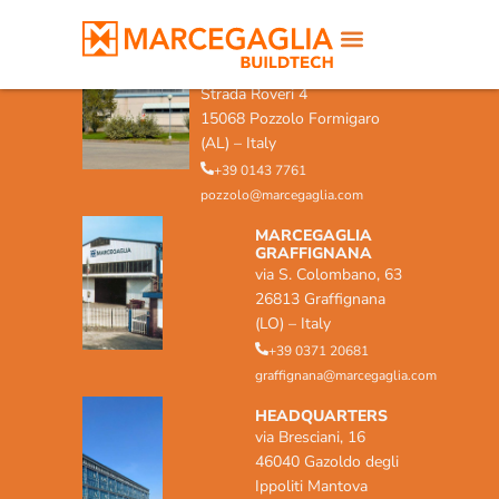
MARCEGAGLIA POZZOLO
FORMIGARO
Strada Roveri 4
15068 Pozzolo Formigaro
(AL) – Italy
+39 0143 7761
pozzolo@marcegaglia.com
MARCEGAGLIA
GRAFFIGNANA
via S. Colombano, 63
26813 Graffignana
(LO) – Italy
+39 0371 20681
graffignana@marcegaglia.com
HEADQUARTERS
via Bresciani, 16
46040 Gazoldo degli
Ippoliti Mantova