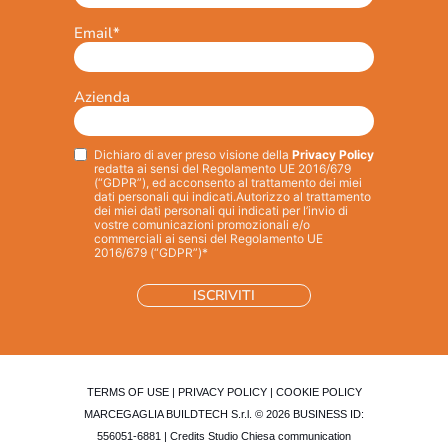
Email
*
Azienda
Dichiaro di aver preso visione della
Privacy Policy
Privacy
*
redatta ai sensi del Regolamento UE 2016/679
(“GDPR”), ed acconsento al trattamento dei miei
dati personali qui indicati.
Autorizzo al trattamento
dei miei dati personali qui indicati per l’invio di
vostre comunicazioni promozionali e/o
commerciali ai sensi del Regolamento UE
2016/679 (“GDPR”)*
TERMS OF USE
|
PRIVACY POLICY
|
COOKIE POLICY
MARCEGAGLIA BUILDTECH S.r.l. © 2026 BUSINESS ID:
556051-6881 | Credits
Studio Chiesa communication