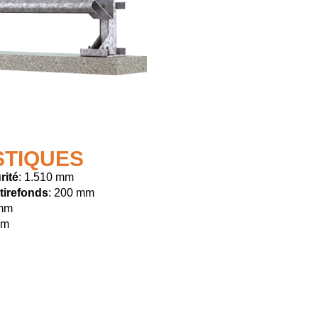
STIQUES
rité
: 1.510 mm
tirefonds
: 200 mm
 mm
mm