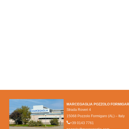
MARCEGAGLIA POZZOLO FORMIGA
Strada Roveri 4
15068 Pozzolo Formigaro (AL) – Italy
+39 0143 7761